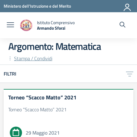
Vai ai contenuti
Vai al menu di navigazione
Vai al footer
Ministero dell'Istruzione e del Merito
Istituto Comprensivo
Armando Sforzi
— Visita la pagina iniziale della scuola
Argomento: Matematica
Stampa / Condividi
FILTRI
Torneo “Scacco Matto” 2021
Torneo “Scacco Matto” 2021
29 Maggio 2021