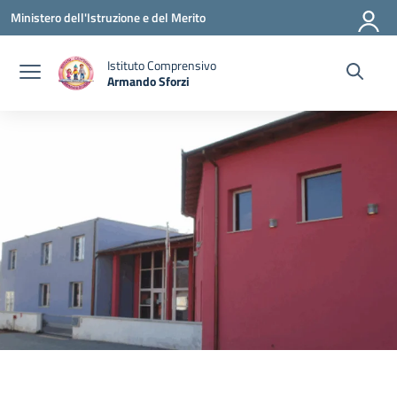
Vai ai contenuti
Vai al menu di navigazione
Vai al footer
Ministero dell'Istruzione e del Merito
Istituto Comprensivo
Armando Sforzi
— Visita la pagina iniziale della scuola