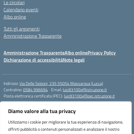
Le circolari
Calendario eventi
Albo online
Tutti gli argomenti
Amministrazione Trasparente
Amministrazione Trasparente
Albo online
Privacy Policy
Dichiarazione di accessibilità
Note legali
Indirizzo:
Via Delle Sezioni, 235 55054 Massarosa (Lucca)
Centralino:
0584 996694
Email:
luic83100x@istruzione.it
Posta elettronica certificata (PEC):
luic83100x@pec.istruzione.it
Codice fiscale: 82012150460
Diamo valore alla tua privacy
Codice meccanografico:
LUIC83100X
Codice Indice delle Pubbliche Amministrazioni (IPA): istsc_luic83100x
Utilizziamo i cookie per migliorare la tua esperienza di navigazione,
Codice unico di fatturazione (CUF): UFR4MU
offrirti pubblicità o contenuti personalizzati e analizzare il nostro