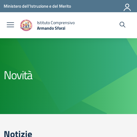
Vai ai contenuti
Vai al menu di navigazione
Vai al footer
Ministero dell'Istruzione e del Merito
Istituto Comprensivo
Armando Sforzi
— Visita la pagina iniziale della scuola
Novità
Notizie