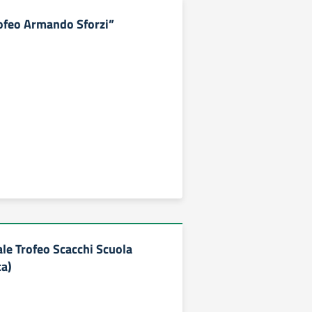
ofeo Armando Sforzi”
ale Trofeo Scacchi Scuola
ca)