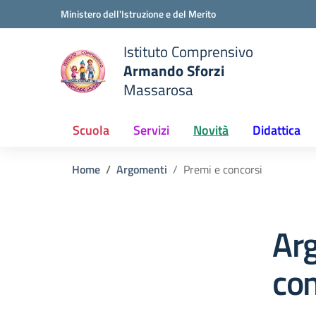
Vai ai contenuti
Vai al menu di navigazione
Vai al footer
Ministero dell'Istruzione e del Merito
Istituto Comprensivo
Armando Sforzi
e della scuola
Massarosa
— Visita la pagina iniziale del
Scuola
Servizi
Novità
Didattica
Home
Argomenti
Premi e concorsi
Ar
con