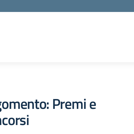
la scuola
gomento: Premi e
corsi