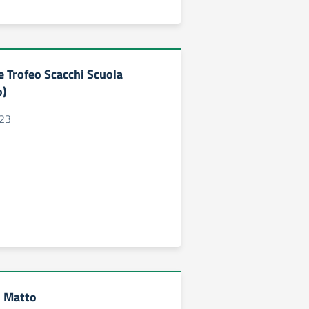
e Trofeo Scacchi Scuola
o)
023
o Matto