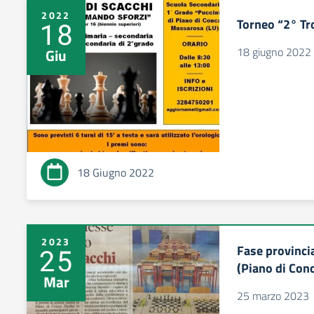
2022
Torneo “2° Tr
18
18 giugno 2022
Giu
18 Giugno 2022
2023
Fase provinci
25
(Piano di Con
Mar
25 marzo 2023