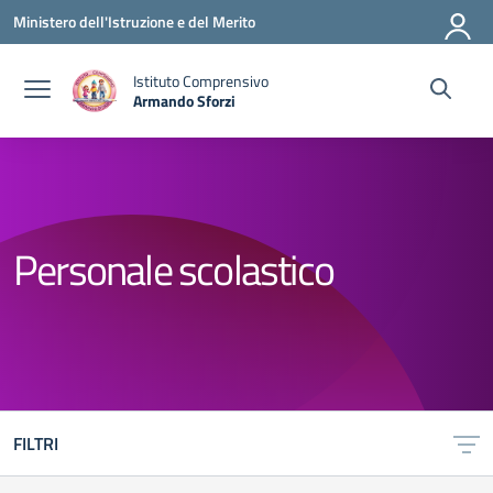
Vai ai contenuti
Vai al menu di navigazione
Vai al footer
Ministero dell'Istruzione e del Merito
Istituto Comprensivo
Armando Sforzi
— Visita la pagina iniziale della scuola
Personale scolastico
FILTRI