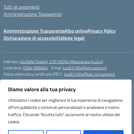
Tutti gli argomenti
Amministrazione Trasparente
Amministrazione Trasparente
Albo online
Privacy Policy
Dichiarazione di accessibilità
Note legali
Indirizzo:
Via Delle Sezioni, 235 55054 Massarosa (Lucca)
Centralino:
0584 996694
Email:
luic83100x@istruzione.it
Posta elettronica certificata (PEC):
luic83100x@pec.istruzione.it
Codice fiscale: 82012150460
Diamo valore alla tua privacy
Codice meccanografico:
LUIC83100X
Codice Indice delle Pubbliche Amministrazioni (IPA): istsc_luic83100x
Utilizziamo i cookie per migliorare la tua esperienza di navigazione,
Codice unico di fatturazione (CUF): UFR4MU
offrirti pubblicità o contenuti personalizzati e analizzare il nostro
traffico. Cliccando “Accetta tutti”, acconsenti al nostro utilizzo dei
cookie.
Idea e progetto di Designers Italia