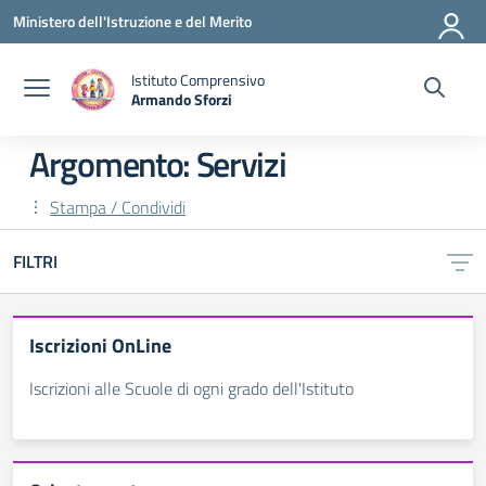
Vai ai contenuti
Vai al menu di navigazione
Vai al footer
Ministero dell'Istruzione e del Merito
Istituto Comprensivo
Armando Sforzi
— Visita la pagina iniziale della scuola
Argomento: Servizi
Stampa / Condividi
FILTRI
Iscrizioni OnLine
Iscrizioni alle Scuole di ogni grado dell'Istituto