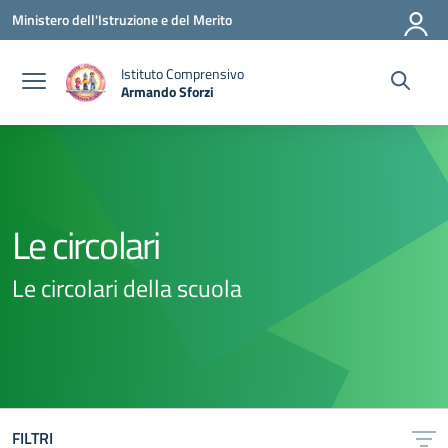
Vai ai contenuti
Vai al menu di navigazione
Vai al footer
Ministero dell'Istruzione e del Merito
Istituto Comprensivo
Armando Sforzi
— Visita la pagina iniziale della scuola
Le circolari
Le circolari della scuola
FILTRI