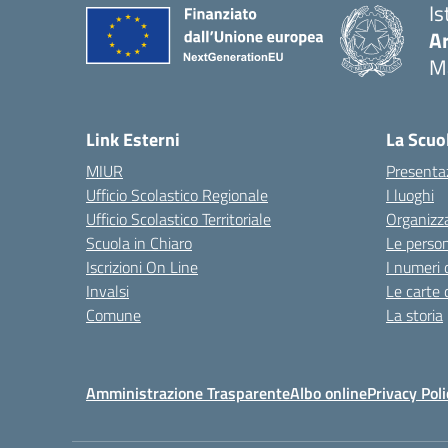
Is
A
M
— 
Link Esterni
La Scuo
MIUR
Presenta
Ufficio Scolastico Regionale
I luoghi
Ufficio Scolastico Territoriale
Organizz
Scuola in Chiaro
Le perso
Iscrizioni On Line
I numeri 
Invalsi
Le carte 
Comune
La storia
Amministrazione Trasparente
Albo online
Privacy Poli