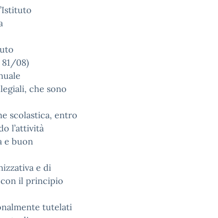
Istituto
a
tuto
s 81/08)
nuale
legiali, che sono
ne scolastica, entro
o l’attività
ia e buon
izzativa e di
con il principio
ionalmente tutelati