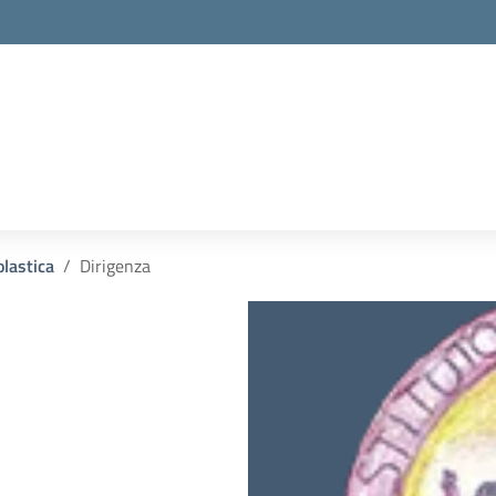
la scuola
olastica
Dirigenza