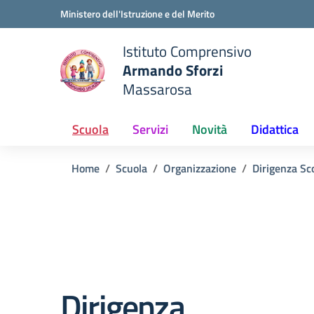
Vai ai contenuti
Vai al menu di navigazione
Vai al footer
Ministero dell'Istruzione e del Merito
Istituto Comprensivo
Armando Sforzi
e della scuola
Massarosa
— Visita la pagina iniziale del
Scuola
Servizi
Novità
Didattica
Home
Scuola
Organizzazione
Dirigenza Sc
Dirigenza