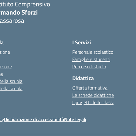
tituto Comprensivo
rmando Sforzi
assarosa
Visita la pagina iniziale della scuola
la
I Servizi
zione
Personale scolastico
Famiglie e studenti
azione
Percorsi di studio
ne
Didattica
della scuola
Offerta formativa
della scuola
Le schede didattiche
I progetti delle classi
cy
Dichiarazione di accessibilità
Note legali